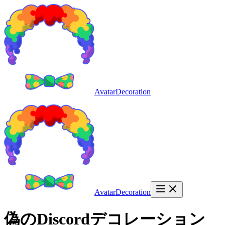
AvatarDecoration
AvatarDecoration
偽のDiscordデコレーション