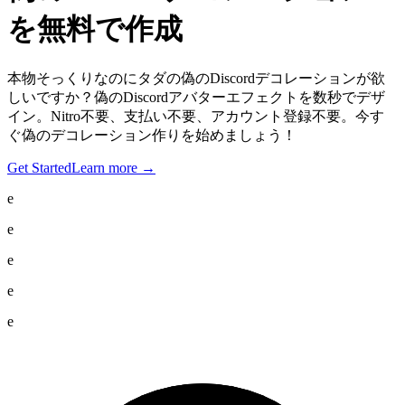
を無料で作成
本物そっくりなのにタダの偽のDiscordデコレーションが欲
しいですか？偽のDiscordアバターエフェクトを数秒でデザ
イン。Nitro不要、支払い不要、アカウント登録不要。今す
ぐ偽のデコレーション作りを始めましょう！
Get Started
Learn more
→
e
e
e
e
e