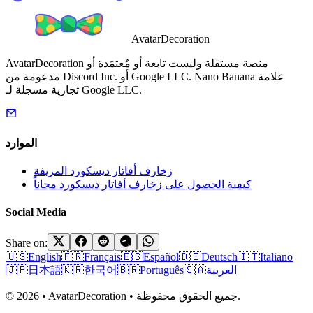
AvatarDecoration
AvatarDecoration منصة مستقلة وليست تابعة أو مُعتمَدة أو
مدعومة من Discord Inc. أو Google LLC. Nano Banana علامة
تجارية مسجلة لـ Google LLC.
الموارد
زخارف أفاتار ديسكورد المزيفة
كيفية الحصول على زخارف أفاتار ديسكورد مجاناً
Social Media
Share on:
🇺🇸
English
🇫🇷
Français
🇪🇸
Español
🇩🇪
Deutsch
🇮🇹
Italiano
العربية
🇸🇦
Português
🇧🇷
한국어
🇰🇷
日本語
🇯🇵
© 2026 • AvatarDecoration • جميع الحقوق محفوظة.